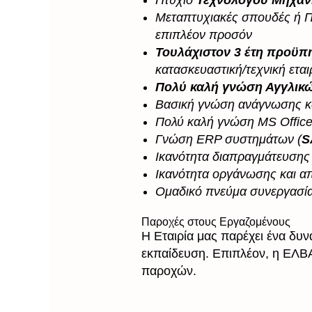
Πτυχίο
Τεχνολόγου Μηχαν
Μεταπτυχιακές σπουδές ή Π
επιπλέον προσόν
Τουλάχιστον 3 έτη προϋπ
κατασκευαστική/τεχνική εται
Πολύ καλή γνώση Αγγλικώ
Βασική γνώση ανάγνωσης κ
Πολύ καλή γνώση MS Offic
Γνώση ERP συστημάτων (
S
Ικανότητα διαπραγμάτευσης
Ικανότητα οργάνωσης και α
Ομαδικό πνεύμα συνεργασί
Παροχές στους Εργαζομένους
Η Εταιρία μας παρέχει ένα δυν
εκπαίδευση. Επιπλέον, η ΕΛΒ
παροχών.